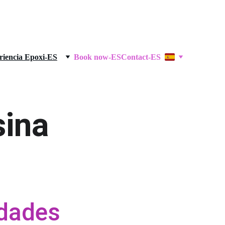
riencia Epoxi-ES
Book now-ES
Contact-ES
sina
idades 