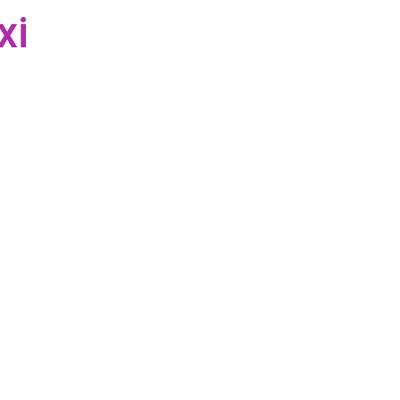
xi 
 la resina epoxi pero aún no 
 para una formación profesional 