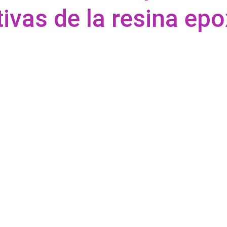
tivas de la resina epo
¿Te interesa
estás listo
completa?