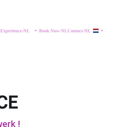
 Experience-NL
Book Now-NL
Contact-NL
CE
erk !