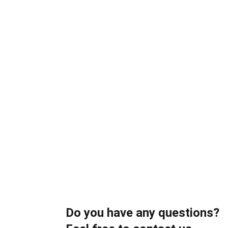
· wednesday  22, 18:30 - 21:3
· saturday       25, 11:00 - 14:0
August
· wednesday    5, 18:30 - 21:3
· wednesday  12, 18:30 - 21:3
· saturday       15, 11:00 - 14:0
· wednesday  26, 18:30 - 21:3
· saturday       29, 11:00 - 14:0
September
· wednesday 16, 11:00 - 14:00
· saturday 19, 11:00 - 14:00
Do you have any questions?