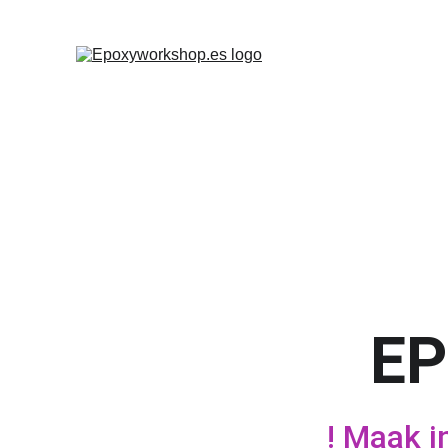
EP
! Maak i